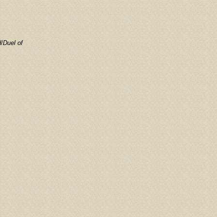
d
/
Duel of