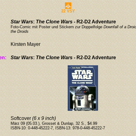
22 VSY
Star Wars
:
The Clone Wars
- R2-D2 Adventure
Foto-Comic mit Poster und Stickern zur Doppelfolge
Downfall of a Droi
the Droids
Kirsten Mayer
en:
Star Wars
:
The Clone Wars
- R2-D2 Adventure
Softcover
(6 x 9 inch)
März 09 (05.03.), Grosset & Dunlap, 32 S., $4.99
ISBN-10: 0-448-45222-7, ISBN-13: 978-0-448-45222-7