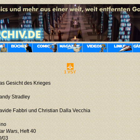
1 VSY
as Gesicht des Krieges
andy Stradley
avide Fabbri und Christian Dalla Vecchia
ino
tar Wars
, Heft 40
0/03