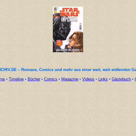
CHIV.DE – Romane, Comics und mehr aus einer weit, weit entfernten G
me
•
Timeline
•
Bücher
•
Comics
•
Magazine
•
Videos
•
Links
•
Gästebuch
•