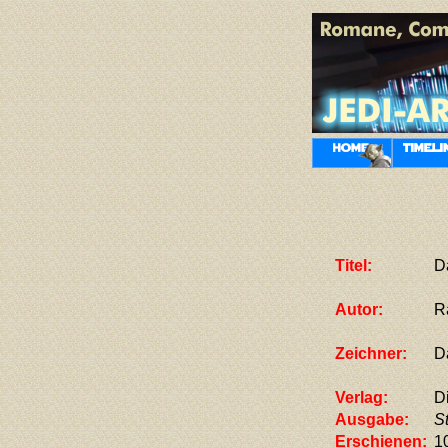
Titel:
D
Autor:
R
Zeichner:
D
Verlag:
D
Ausgabe:
S
Erschienen:
1