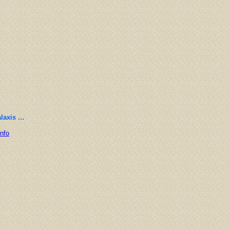
alaxis …
Info