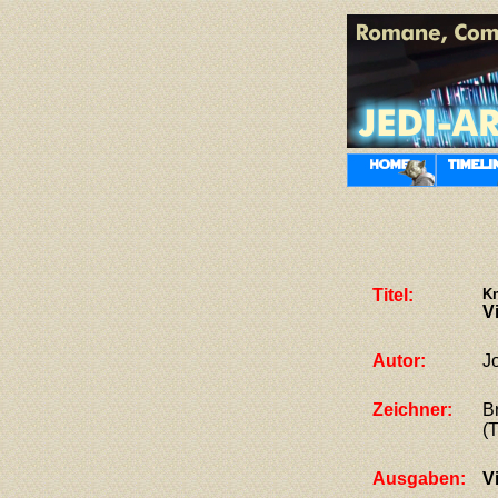
Titel:
Kn
V
Autor:
J
Zeichner:
B
(
Ausgaben:
V