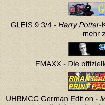
GLEIS 9 3/4 -
Harry Potter
-
mehr z
EMAXX - Die offizie
UHBMCC German Edition -
M