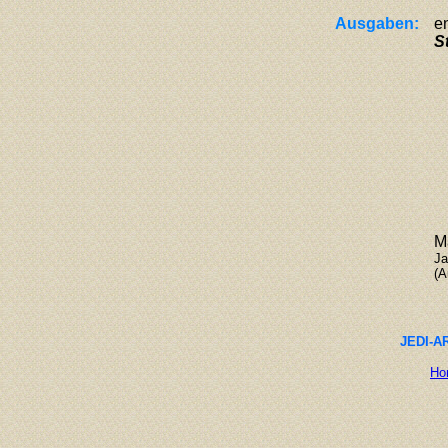
Ausgaben:
en
S
M
Ja
(A
JEDI-AR
Ho