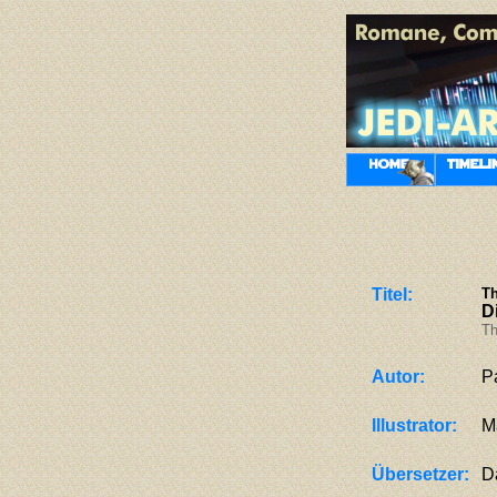
Titel:
Th
D
Th
Autor:
P
Illustrator:
M
Übersetzer:
D