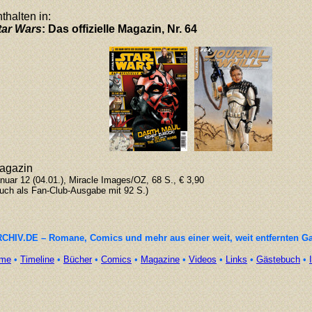
thalten in:
tar Wars
: Das offizielle Magazin, Nr. 64
agazin
nuar 12 (04.01.), Miracle Images/OZ, 68 S., € 3,90
uch als Fan-Club-Ausgabe mit 92 S.)
CHIV.DE – Romane, Comics und mehr aus einer weit, weit entfernten G
me
•
Timeline
•
Bücher
•
Comics
•
Magazine
•
Videos
•
Links
•
Gästebuch
•