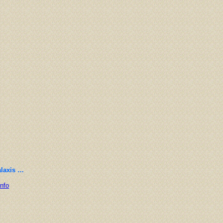
alaxis …
Info