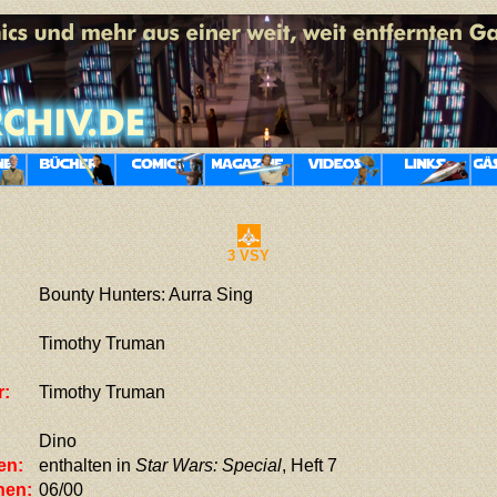
3 VSY
Bounty Hunters: Aurra Sing
Timothy Truman
r:
Timothy Truman
Dino
en:
enthalten in
Star Wars: Special
, Heft 7
nen:
06/00