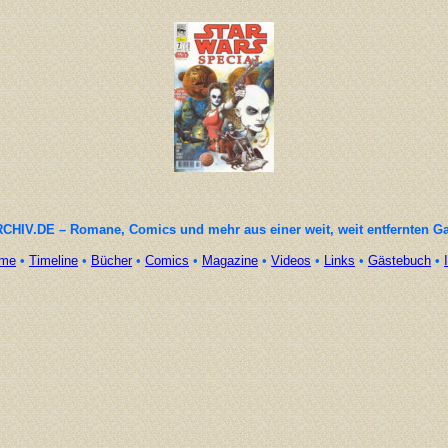
CHIV.DE – Romane, Comics und mehr aus einer weit, weit entfernten G
me
•
Timeline
•
Bücher
•
Comics
•
Magazine
•
Videos
•
Links
•
Gästebuch
•