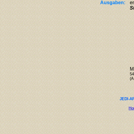
Ausgaben:
en
S
M
54
(A
JEDI-AR
Ho