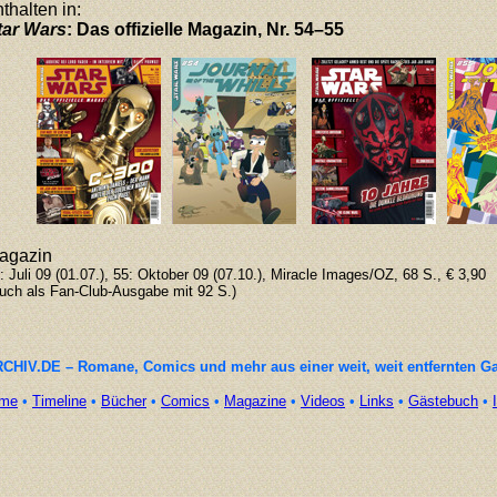
thalten in:
tar Wars
: Das offizielle Magazin, Nr. 54–55
agazin
: Juli 09 (01.07.), 55: Oktober 09 (07.10.), Miracle Images/OZ, 68 S., € 3,90
uch als Fan-Club-Ausgabe mit 92 S.)
CHIV.DE – Romane, Comics und mehr aus einer weit, weit entfernten G
me
•
Timeline
•
Bücher
•
Comics
•
Magazine
•
Videos
•
Links
•
Gästebuch
•