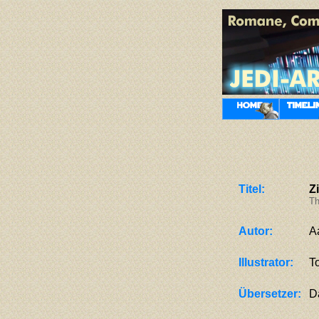
Titel:
Z
Th
Autor:
A
Illustrator:
T
Übersetzer:
D