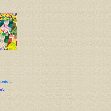
alaxis …
Info