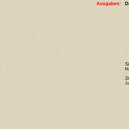
Ausgaben:
D
S
Ma
S
Ju