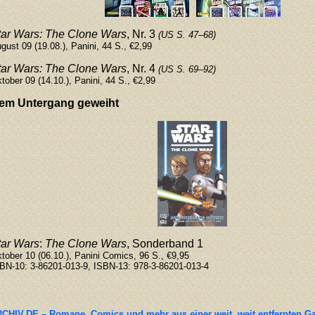
tar Wars: The Clone Wars
, Nr. 3
(US S. 47
–
68)
gust 09 (19.08.), Panini, 44 S., €2,99
tar Wars: The Clone Wars
, Nr. 4
(US S. 69
–
92)
tober 09 (14.10.), Panini, 44 S., €2,99
em Untergang geweiht
tar Wars
:
The Clone Wars
, Sonderband 1
tober 10 (06.10.), Panini Comics, 96 S., €9,95
BN-10: 3-86201-013-9, ISBN-13: 978-3-86201-013-4
CHIV.DE – Romane, Comics und mehr aus einer weit, weit entfernten G