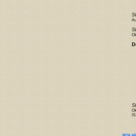
S
Au
S
Ok
D
S
Ok
IS
JEDI-AR