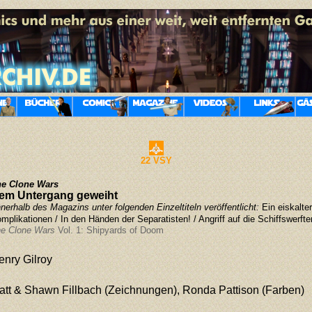
22 VSY
e Clone Wars
em Untergang geweiht
nnerhalb des Magazins unter folgenden Einzeltiteln veröffentlicht:
Ein eiskalte
mplikationen / In den Händen der Separatisten! / Angriff auf die Schiffswerfte
e Clone Wars
Vol. 1: Shipyards of Doom
enry Gilroy
att & Shawn Fillbach (Zeichnungen), Ronda Pattison (Farben)