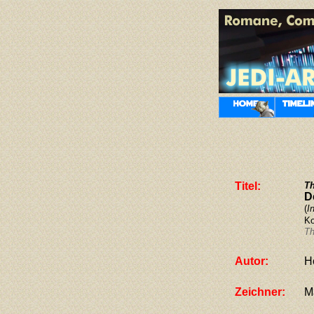
Titel:
Th
D
(
I
Ko
Th
Autor:
H
Zeichner:
M