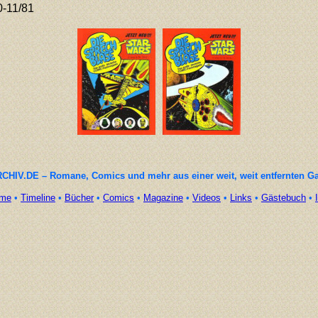
0-11/81
CHIV.DE – Romane, Comics und mehr aus einer weit, weit entfernten G
me
•
Timeline
•
Bücher
•
Comics
•
Magazine
•
Videos
•
Links
•
Gästebuch
•