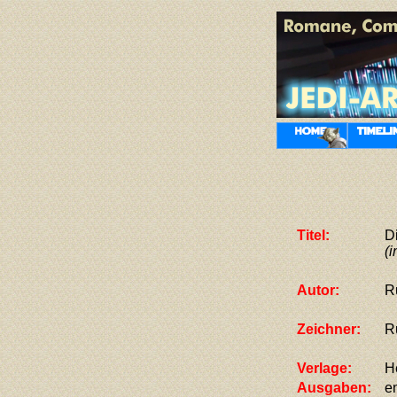
Titel:
D
(i
Autor:
R
Zeichner:
R
Verlage:
H
Ausgaben:
e