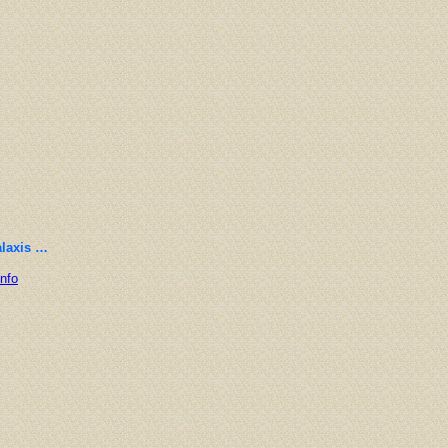
alaxis …
Info