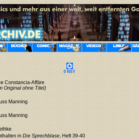
0 NSY
ie Constancia-Affäre
m Original ohne Titel)
uss Manning
uss Manning
ethke
nthalten in
Die Sprechblase
, Heft 39-40