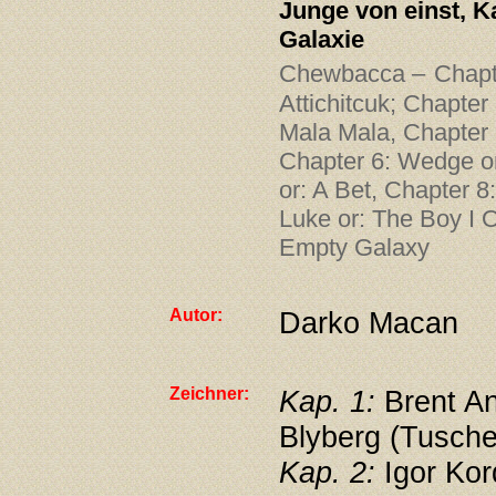
Junge von einst, Ka
Galaxie
Chewbacca –
Chapt
Attichitcuk; Chapter 
Mala Mala, Chapter 
Chapter 6: Wedge or
or: A Bet, Chapter 8:
Luke or: The Boy I 
Empty Galaxy
Autor:
Darko Macan
Zeichner:
Kap. 1:
Brent An
Blyberg (Tusche
Kap. 2:
Igor Kor