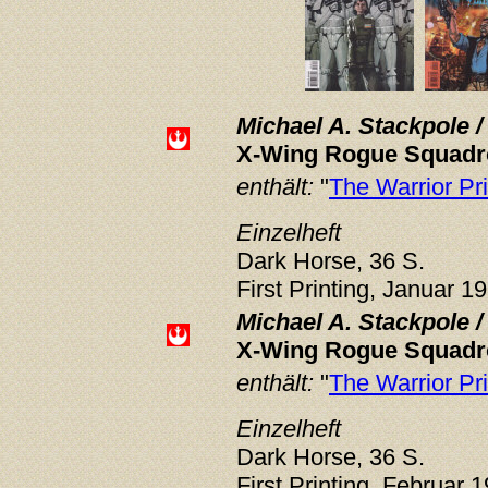
Michael A. Stackpole 
X-Wing Rogue Squadr
enthält:
"
The Warrior Pri
Einzelheft
Dark Horse, 36 S.
First Printing, Januar 1
Michael A. Stackpole 
X-Wing Rogue Squadr
enthält:
"
The Warrior Pri
Einzelheft
Dark Horse, 36 S.
First Printing, Februar 