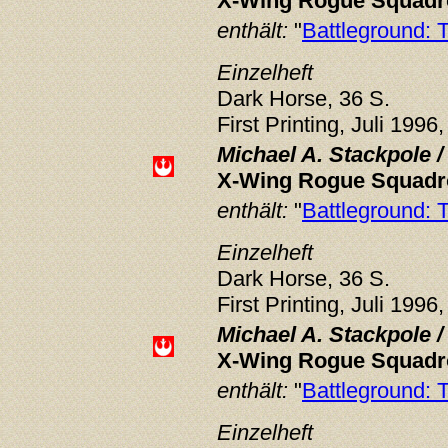
X-Wing Rogue Squadr
enthält:
"
Battleground: T
Einzelheft
Dark Horse, 36 S.
First Printing, Juli 1996
Michael A. Stackpole 
X-Wing Rogue Squadr
enthält:
"
Battleground: T
Einzelheft
Dark Horse, 36 S.
First Printing, Juli 1996
Michael A. Stackpole 
X-Wing Rogue Squadr
enthält:
"
Battleground: T
Einzelheft