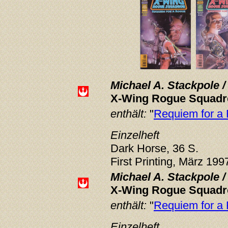
Michael A. Stackpole 
X-Wing Rogue Squadr
enthält:
"
Requiem for a 
Einzelheft
Dark Horse, 36 S.
First Printing, März 199
Michael A. Stackpole 
X-Wing Rogue Squadr
enthält:
"
Requiem for a 
Einzelheft