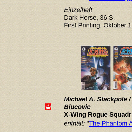
Einzelheft
Dark Horse, 36 S.
First Printing, Oktober 
Michael A. Stackpole 
Biucovic
X-Wing Rogue Squadr
enthält:
"
The Phantom Aff