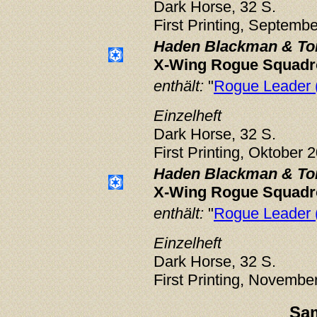
Dark Horse, 32 S.
First Printing, Septemb
Haden Blackman & To
X-Wing Rogue Squadr
enthält:
"
Rogue Leader (
Einzelheft
Dark Horse, 32 S.
First Printing, Oktober 
Haden Blackman & To
X-Wing Rogue Squadr
enthält:
"
Rogue Leader (
Einzelheft
Dark Horse, 32 S.
First Printing, Novembe
Sa