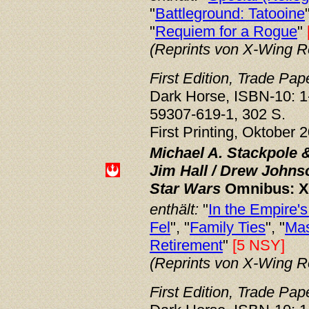
"
Battleground: Tatooine
"
Requiem for a Rogue
"
(Reprints von X-Wing R
First Edition, Trade Pa
Dark Horse, ISBN-10: 1
59307-619-1, 302 S.
First Printing, Oktober 
Michael A. Stackpole 
Jim Hall / Drew Johns
Star Wars
Omnibus: X-
enthält:
"
In the Empire's
Fel
", "
Family Ties
", "
Ma
Retirement
"
[5 NSY]
(Reprints von X-Wing 
First Edition, Trade Pa