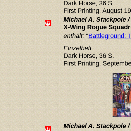
Dark Horse, 36 S.
First Printing, August 1
Michael A. Stackpole 
X-Wing Rogue Squadr
enthält:
"
Battleground: T
Einzelheft
Dark Horse, 36 S.
First Printing, Septemb
Michael A. Stackpole 