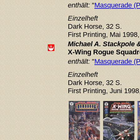
enthält:
"
Masquerade (Pt
Einzelheft
Dark Horse, 32 S.
First Printing, Mai 1998
Michael A. Stackpole
X-Wing Rogue Squadr
enthält:
"
Masquerade (Pt
Einzelheft
Dark Horse, 32 S.
First Printing, Juni 1998