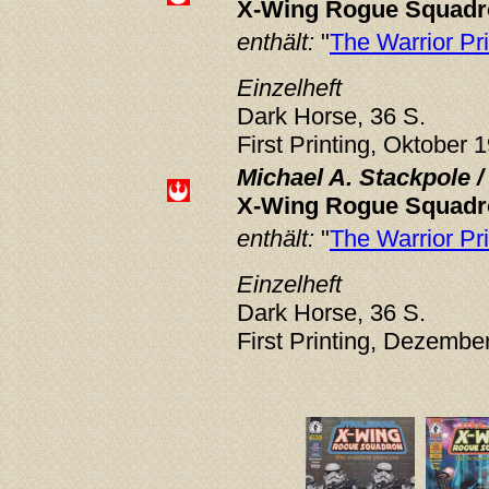
X-Wing Rogue Squadr
enthält:
"
The Warrior Pri
Einzelheft
Dark Horse, 36 S.
First Printing, Oktober 
Michael A. Stackpole 
X-Wing Rogue Squadr
enthält:
"
The Warrior Pri
Einzelheft
Dark Horse, 36 S.
First Printing, Dezembe