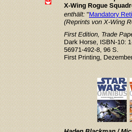
X-Wing Rogue Squadr
enthält:
"
Mandatory Ret
(Reprints von X-Wing 
First Edition, Trade Pa
Dark Horse, ISBN-10: 1
56971-492-8, 96 S.
First Printing, Dezembe
Haden Blackman / Mich