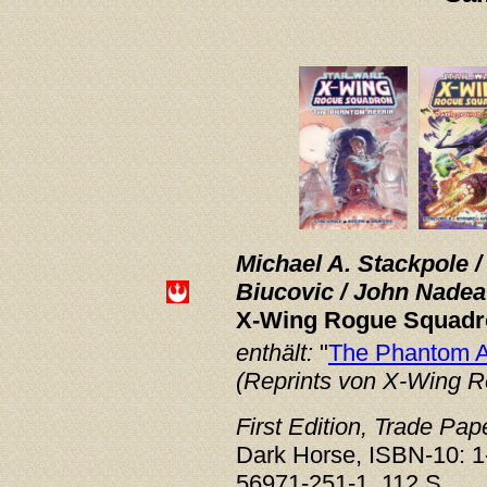
Michael A. Stackpole 
Biucovic / John Nade
X-Wing Rogue Squadro
enthält:
"
The Phantom Af
(Reprints von X-Wing 
First Edition, Trade Pa
Dark Horse, ISBN-10: 1
56971-251-1, 112 S.