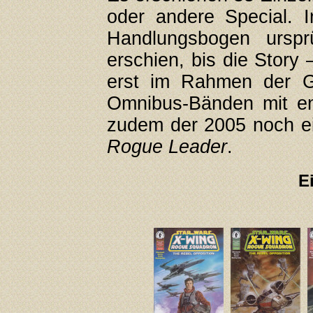
oder andere Special. I
Handlungsbogen urspr
erschien, bis die Story 
erst im Rahmen der G
Omnibus-Bänden mit ent
zudem der 2005 noch ein
Rogue Leader
.
E