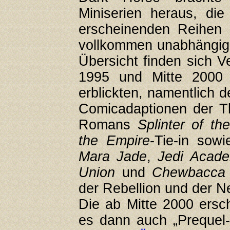
Miniserien heraus, die
erscheinenden Reihen 
vollkommen unabhängig 
Übersicht finden sich V
1995 und Mitte 2000 
erblickten, namentlich d
Comicadaptionen der Th
Romans
Splinter of th
the Empire
-Tie-in sow
Mara Jade
,
Jedi Acade
Union
und
Chewbacca
der Rebellion und der N
Die ab Mitte 2000 ersc
es dann auch „Prequel-la