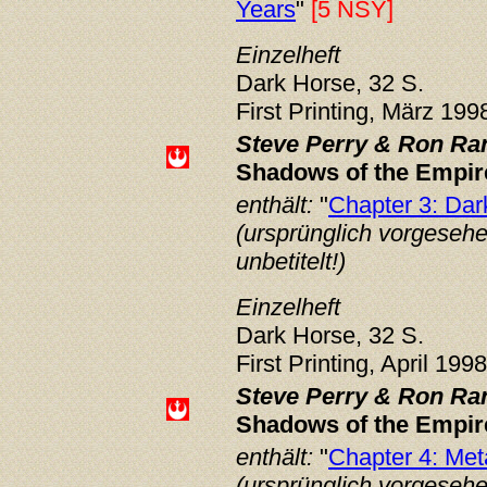
Years
"
[5 NSY]
Einzelheft
Dark Horse, 32 S.
First Printing, März 199
Steve Perry & Ron Ran
Shadows of the Empire
enthält:
"
Chapter 3: Dar
(ursprünglich vorgesehen
unbetitelt!)
Einzelheft
Dark Horse, 32 S.
First Printing, April 199
Steve Perry & Ron Ran
Shadows of the Empire
enthält:
"
Chapter 4: Me
(ursprünglich vorgesehen