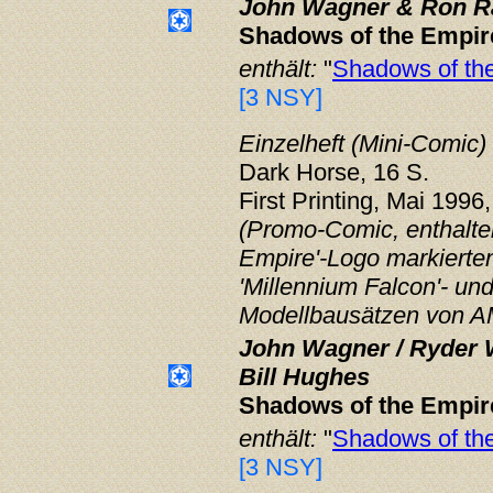
John Wagner & Ron R
Shadows of the Empir
enthält:
"
Shadows of the
[3 NSY]
Einzelheft (Mini-Comic)
Dark Horse, 16 S.
First Printing, Mai 1996,
(Promo-Comic, enthalten
Empire'-Logo markierten 
'Millennium Falcon'- und
Modellbausätzen von AM
John Wagner / Ryder W
Bill Hughes
Shadows of the Empir
enthält:
"
Shadows of th
[3 NSY]