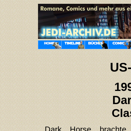
US
19
Dar
Cla
Dark Horse brachte 