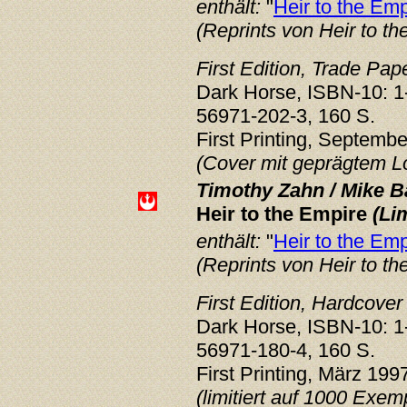
enthält:
"
Heir to the Emp
(Reprints von Heir to th
First Edition, Trade Pa
Dark Horse, ISBN-10: 1
56971-202-3, 160 S.
First Printing, Septemb
(Cover mit geprägtem L
Timothy Zahn / Mike Ba
Heir to the Empire
(Lim
enthält:
"
Heir to the Emp
(Reprints von Heir to th
First Edition, Hardcover
Dark Horse, ISBN-10: 1
56971-180-4, 160 S.
First Printing, März 199
(limitiert auf 1000 Exem