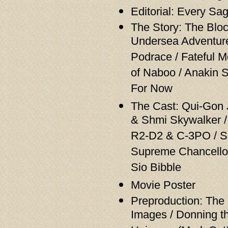
Editorial: Every S
The Story: The Bloc
Undersea Adventure 
Podrace / Fateful Me
of Naboo / Anakin S
For Now
The Cast: Qui-Gon 
& Shmi Skywalker / 
R2-D2 & C-3PO / Se
Supreme Chancellor
Sio Bibble
Movie Poster
Preproduction: The 
Images / Donning t