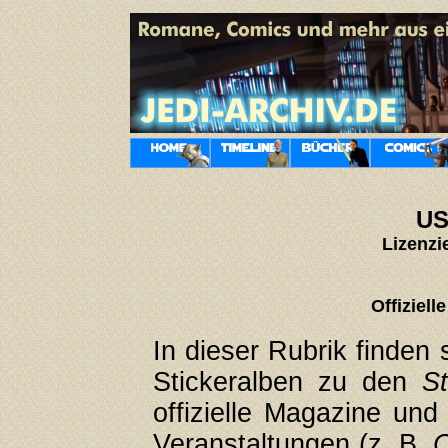
US
Lizenzi
Offiziel
In dieser Rubrik finden
Stickeralben zu den
S
offizielle Magazine un
Veranstaltungen (z. B.
C