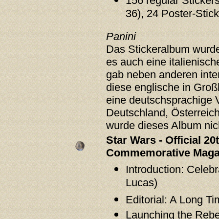
156 regular Stickers
36), 24 Poster-Stic
Panini
Das Stickeralbum wurd
es auch eine italienisc
gab neben anderen inte
diese englische in Groß
eine deutschsprachige 
Deutschland, Österreic
wurde dieses Album nich
Star Wars - Official 2
Commemorative Maga
Introduction: Celeb
Lucas)
Editorial: A Long T
Launching the Rebel