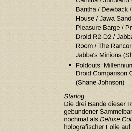
Cantina / Jundland 
Bantha / Dewback /
House / Jawa Sandcr
Pleasure Barge / P
Droid R2-D2 / Jabba
Room / The Rancor /
Jabba's Minions (S
Foldouts: Millennium
Droid Comparison C
(Shane Johnson)
Starlog
Die drei Bände dieser R
gebundener Sammelband
nochmal als
Deluxe Coll
holografischer Folie au