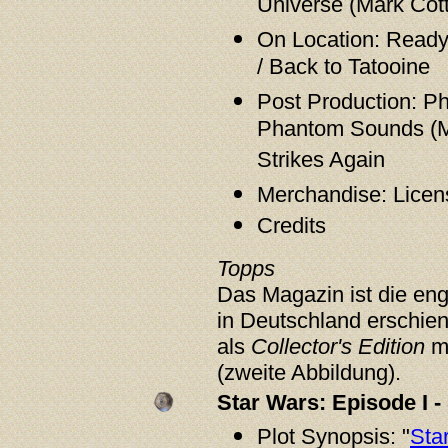
Universe (Mark Cot
On Location: Ready..
/ Back to Tatooine
Post Production: Ph
Phantom Sounds (Ma
Strikes Again
Merchandise: Licens
Credits
Topps
Das Magazin ist die en
in Deutschland erschie
als
Collector's Edition
mi
(zweite Abbildung).
Star Wars: Episode I -
Plot Synopsis: "
Sta