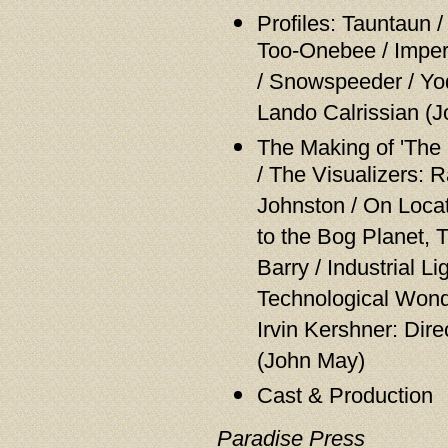
Profiles: Tauntaun 
Too-Onebee / Imperi
/ Snowspeeder / Yo
Lando Calrissian (
The Making of 'The 
/ The Visualizers: 
Johnston / On Locat
to the Bog Planet, 
Barry / Industrial L
Technological Wonde
Irvin Kershner: Dir
(John May)
Cast & Production
Paradise Press