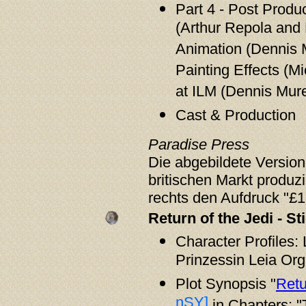
Part 4 - Post Produ
(Arthur Repola and 
Animation (Dennis M
Painting Effects (M
at ILM (Dennis Mur
Cast & Production
Paradise Press
Die abgebildete Version 
britischen Markt produz
rechts den Aufdruck "£1
Return of the Jedi - S
Character Profiles:
Prinzessin Leia Org
Plot Synopsis "
Retu
nSY]
in Chapters: "