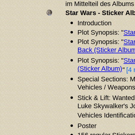
im Mittelteil des Album
Star Wars - Sticker A
Introduction
Plot Synopsis: "
Sta
Plot Synopsis: "
Sta
Back (Sticker Albu
Plot Synopsis: "
Sta
(Sticker Album)
"
[4
Special Sections: M
Vehicles / Weapon
Stick & Lift: Wanted
Luke Skywalker's Jo
Vehicles Identificat
Poster