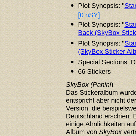
Plot Synopsis: "
Sta
[0 nSY]
Plot Synopsis: "
Sta
Back (SkyBox Stick
Plot Synopsis: "
Sta
(SkyBox Sticker Al
Special Sections: D
66 Stickers
SkyBox (Panini
)
Das Stickeralbum wurd
entspricht aber nicht de
Version, die beispielsw
Deutschland erschien. 
einige Ähnlichkeiten au
Album von
SkyBox
vert