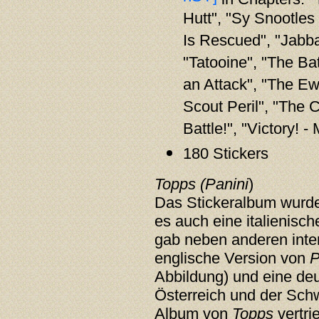
Hutt", "Sy Snootle
Is Rescued", "Jabba
"Tatooine", "The Ba
an Attack", "The Ew
Scout Peril", "The C
Battle!", "Victory! 
180 Stickers
Topps (Panini
)
Das Stickeralbum wurd
es auch eine italienisc
gab neben anderen inte
englische Version von
P
Abbildung) und eine de
Österreich und der Sch
Album von
Topps
vertri