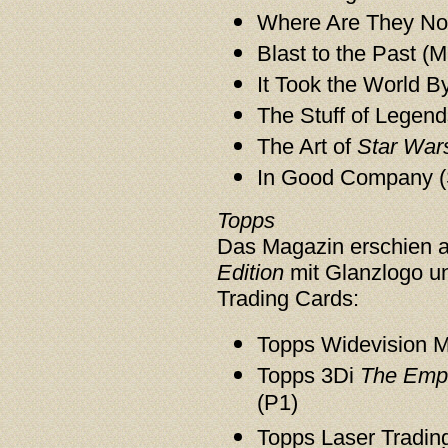
Where Are They No
Blast to the Past (
It Took the World 
The Stuff of Legen
The Art of
Star War
In Good Company (
Topps
Das Magazin erschien 
Edition
mit Glanzlogo u
Trading Cards:
Topps Widevision M
Topps 3Di
The Empi
(P1)
Topps Laser Tradin