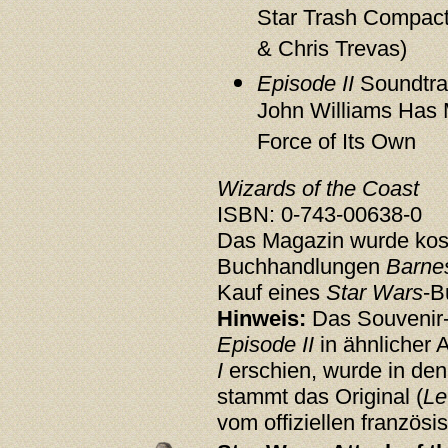
Star Trash Compact
& Chris Trevas)
Episode II
Soundtra
John Williams Has 
Force of Its Own
Wizards of the Coast
ISBN: 0-743-00638-0
Das Magazin wurde koste
Buchhandlungen
Barne
Kauf eines
Star Wars
-B
Hinweis:
Das Souvenir-
Episode II
in ähnlicher 
I
erschien, wurde in den
stammt das Original (
Le
vom offiziellen französ