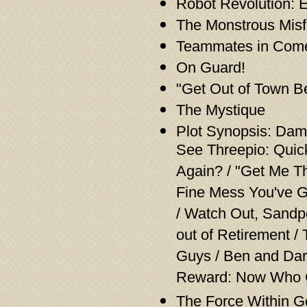
Robot Revolution: E
The Monstrous Misf
Teammates in Com
On Guard!
"Get Out of Town Be
The Mystique
Plot Synopsis: Dams
See Threepio: Qui
Again? / "Get Me Th
Fine Mess You've G
/ Watch Out, Sand
out of Retirement 
Guys / Ben and Dart
Reward: Now Who G
The Force Within G