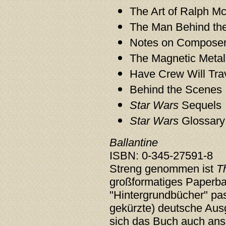
The Art of Ralph M
The Man Behind th
Notes on Composer
The Magnetic Meta
Have Crew Will Tra
Behind the Scenes
Star Wars
Sequels
Star Wars
Glossary
Ballantine
ISBN: 0-345-27591-8
Streng genommen ist
T
großformatiges Paperba
"Hintergrundbücher" pas
gekürzte) deutsche Aus
sich das Buch auch anso