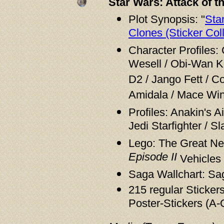
Star Wars: Attack of t
Plot Synopsis: "
Star
Clones (Sticker Coll
Character Profiles:
Wesell / Obi-Wan K
D2 / Jango Fett / 
Amidala / Mace Win
Profiles: Anakin's A
Jedi Starfighter / Sl
Lego: The Great N
Episode II
Vehicles
Saga Wallchart: Sa
215 regular Stickers
Poster-Stickers (A-