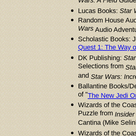
Wars: A Field Guid
Lucas Books:
Star 
Random House Audi
Wars
Audio Adventu
Scholastic Books: J
Quest 1: The Way o
DK Publishing:
Sta
Selections from
Sta
and
Star Wars: Incr
Ballantine Books/D
of "
The New Jedi Ord
Wizards of the Coas
Puzzle from
Insider
Cantina (Mike Selin
Wizards of the Coas