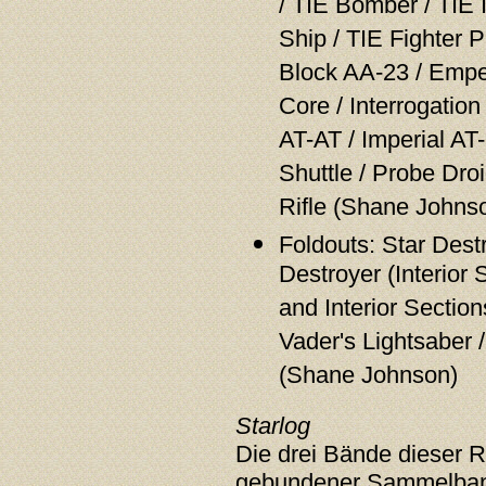
/ TIE Bomber / TIE 
Ship / TIE Fighter P
Block AA-23 / Empe
Core / Interrogation
AT-AT / Imperial AT-
Shuttle / Probe Droi
Rifle (Shane Johns
Foldouts: Star Destr
Destroyer (Interior 
and Interior Section
Vader's Lightsaber /
(Shane Johnson)
Starlog
Die drei Bände dieser R
gebundener Sammelban