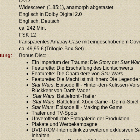
DVD
Widescreen (1.85:1), anamorph abgetastet
Englisch in Dolby Digital 2.0
Englisch, Deutsch
ca. 242 Min.
FSK 12
transparentes Amaray-Case mit eingeschobenem Cov
ca. 49,95 € (Trilogie-Box-Set)
tung:
Bonus-Disc:
Ein Imperium der Träume: Die Story der
Star War
Featurette: Die Erschaffung des Lichtschwerts
Featurette: Die Charaktere von
Star Wars
Featurette: Die Macht ist mit ihnen: Die Legende
Star Wars
: Episode III - Hinter-den-Kulissen-Vor
Rückkehr von Darth Vader
'
Star Wars
: Battlefront'-Trailer
'
Star Wars
: Battlefront' Xbox Game - Demo-Spiel
Star Wars
: Episode III - Making the Game
Trailer und TV-Spots
Unveröffentlichte Fotogalerie der Produktion
Plakate und Werbekampagne
DVD-ROM-Internetlink zu weiteren exklusiven
St
Inhalten