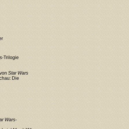
er
s
-Trilogie
 von
Star Wars
schau: Die
ar Wars
-