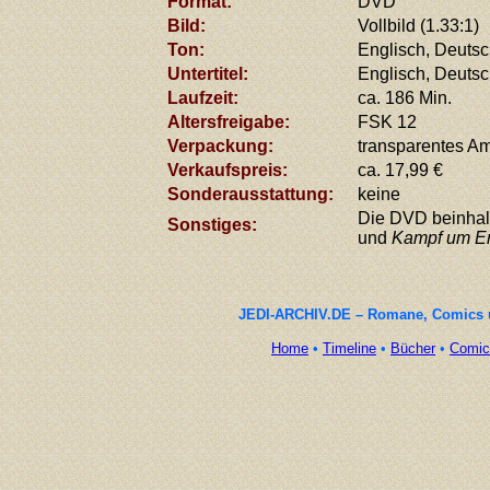
Format:
DVD
Bild
:
Vollbild (1.33:1)
Ton:
Englisch, Deutsc
Untertitel
:
Englisch, Deutsc
Laufzeit:
ca. 186 Min.
Altersfreigabe
:
FSK 12
Verpackung
:
transparentes A
Verkaufspreis:
ca. 17,99 €
Sonderausstattung:
keine
Die DVD beinhal
Sonstiges:
und
Kampf um E
JEDI-ARCHIV.DE – Romane, Comics un
Home
•
Timeline
•
Bücher
•
Comic