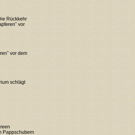
"Die Rückkehr
apferen" vor
eren" vor dem
rium schlägt
creen
en Pappschubern