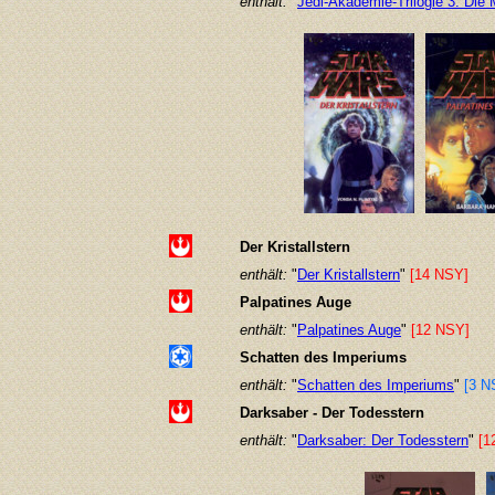
enthält:
"
Jedi-Akademie-Trilogie 3: Die 
Der Kristallstern
enthält:
"
Der Kristallstern
"
[14 NSY]
Palpatines Auge
enthält:
"
Palpatines Auge
"
[12 NSY]
Schatten des Imperiums
enthält:
"
Schatten des Imperiums
"
[3 N
Darksaber - Der Todesstern
enthält:
"
Darksaber: Der Todesstern
"
[1