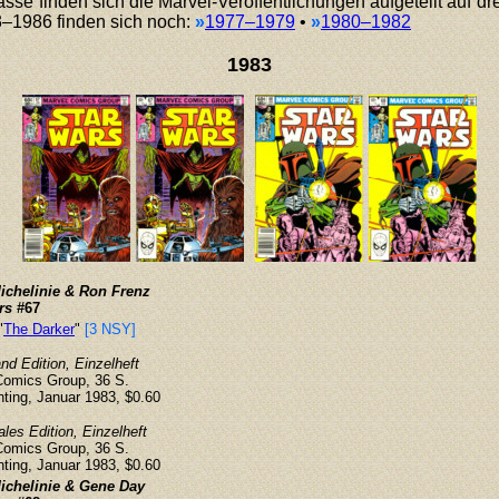
sse finden sich die Marvel-Veröffentlichungen aufgeteilt auf dr
–1986 finden sich noch:
»
1977–1979
•
»
1980–1982
1983
ichelinie & Ron Frenz
rs
#67
"
The Darker
"
[3 NSY]
d Edition, Einzelheft
Comics Group, 36 S.
inting, Januar 1983, $0.60
ales Edition, Einzelheft
Comics Group, 36 S.
inting, Januar 1983, $0.60
ichelinie & Gene Day