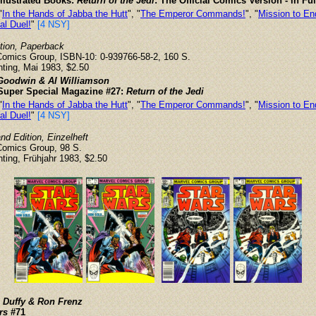
Illustrated Books:
Return of the Jedi
: The Official Comics Version - in Ful
"
In the Hands of Jabba the Hutt
", "
The Emperor Commands!
", "
Mission to En
al Duel!
"
[4 NSY]
ition, Paperback
Comics Group, ISBN-10: 0-939766-58-2, 160 S.
inting, Mai 1983, $2.50
Goodwin & Al Williamson
Super Special Magazine #27:
Return of the Jedi
"
In the Hands of Jabba the Hutt
", "
The Emperor Commands!
", "
Mission to En
al Duel!
"
[4 NSY]
d Edition, Einzelheft
Comics Group, 98 S.
inting, Frühjahr 1983, $2.50
 Duffy & Ron Frenz
rs
#71