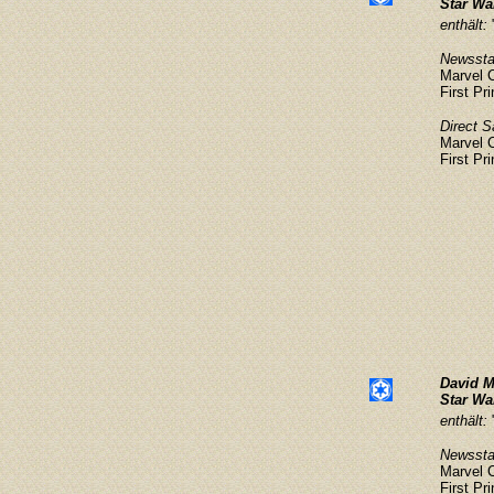
Star Wa
enthält:
Newsstan
Marvel 
First Pr
Direct S
Marvel 
First Pr
David M
Star Wa
enthält:
Newsstan
Marvel 
First Pr