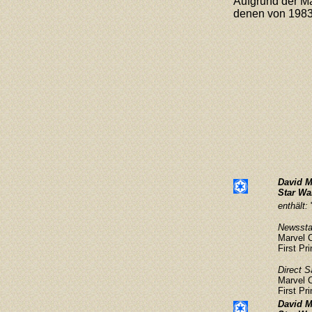
Aufgrund der Ma
denen von 1983
David M
Star Wa
enthält:
Newsstan
Marvel 
First Pr
Direct S
Marvel 
First Pr
David M