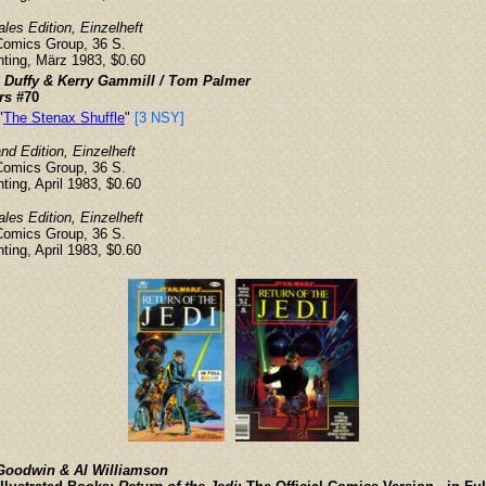
ales Edition, Einzelheft
Comics Group, 36 S.
inting, März 1983, $0.60
 Duffy & Kerry Gammill / Tom Palmer
rs
#70
"
The Stenax Shuffle
"
[3 NSY]
d Edition, Einzelheft
Comics Group, 36 S.
nting, April 1983, $0.60
ales Edition, Einzelheft
Comics Group, 36 S.
nting, April 1983, $0.60
Goodwin & Al Williamson