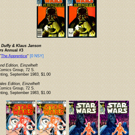
 Duffy & Klaus Janson
rs
Annual #3
"
The Apprentice
"
[0 NSY]
d Edition, Einzelheft
Comics Group, 72 S.
inting, September 1983, $1.00
ales Edition, Einzelheft
Comics Group, 72 S.
inting, September 1983, $1.00