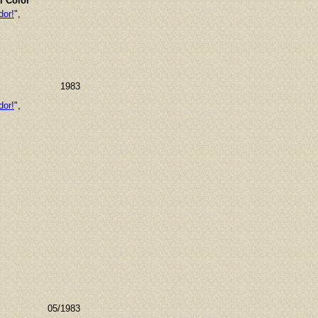
l Color
dor!
",
1983
dor!
",
05/1983