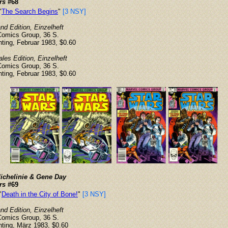
rs
#68
"
The Search Begins
"
[3 NSY]
d Edition, Einzelheft
Comics Group, 36 S.
inting, Februar 1983, $0.60
ales Edition, Einzelheft
Comics Group, 36 S.
inting, Februar 1983, $0.60
ichelinie & Gene Day
rs
#69
"
Death in the City of Bone!
"
[3 NSY]
d Edition, Einzelheft
Comics Group, 36 S.
inting, März 1983, $0.60